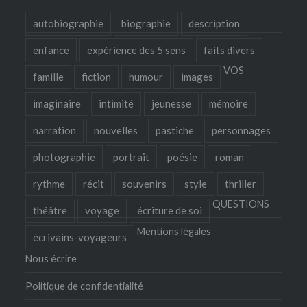
autobiographie
biographie
description
enfance
expérience des 5 sens
faits divers
VOS
famille
fiction
humour
images
imaginaire
intimité
jeunesse
mémoire
narration
nouvelles
pastiche
personnages
photographie
portrait
poésie
roman
rythme
récit
souvenirs
style
thriller
QUESTIONS
théâtre
voyage
écriture de soi
Mentions légales
écrivains-voyageurs
Nous écrire
Politique de confidentialité