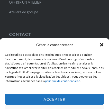
OFFRIR UN ATELIER
Ateliers de groupe
CONTACT
Gérer le consentement
5, rue Gaston-Gallimard
75007 Paris
Ce site utilise des cookies dits « techniques » nécessaires à son bon
+33(0)1-49-54-42-00
fonctionnement, des cookies de mesure d’audience (génération des
contact@ateliersdelanrf.fr
statistiques de fréquentation et d’utilisation du site afin d’analyser la
navigation et d’améliorer le site), des cookies de modules sociaux (en vue du
partage de l’URL d’une page du site sur les réseaux sociaux), et des cookies
YouTube (nécessaires à la visualisation des vidéos). Vous trouverez des
informations détaillées dans la
politique de confidentialité
.
RECEVEZ NOTRE BULLETIN D’INFORMATIONS !
ACCEPTER