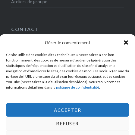
Ateliers de groupe
CONTACT
Gérer le consentement
5, rue Gaston-Gallimard
75007 Paris
Ce site utilise des cookies dits « techniques » nécessaires à son bon
+33(0)1-49-54-42-00
fonctionnement, des cookies de mesure d’audience (génération des
contact@ateliersdelanrf.fr
statistiques de fréquentation et d’utilisation du site afin d’analyser la
navigation et d’améliorer le site), des cookies de modules sociaux (en vue du
partage de l’URL d’une page du site sur les réseaux sociaux), et des cookies
YouTube (nécessaires à la visualisation des vidéos). Vous trouverez des
informations détaillées dans la
politique de confidentialité
.
RECEVEZ NOTRE BULLETIN D’INFORMATIONS !
ACCEPTER
REFUSER