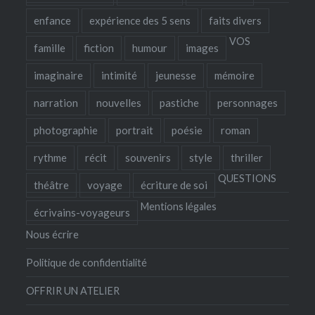
enfance
expérience des 5 sens
faits divers
VOS
famille
fiction
humour
images
imaginaire
intimité
jeunesse
mémoire
narration
nouvelles
pastiche
personnages
photographie
portrait
poésie
roman
rythme
récit
souvenirs
style
thriller
QUESTIONS
théâtre
voyage
écriture de soi
Mentions légales
écrivains-voyageurs
Nous écrire
Politique de confidentialité
OFFRIR UN ATELIER