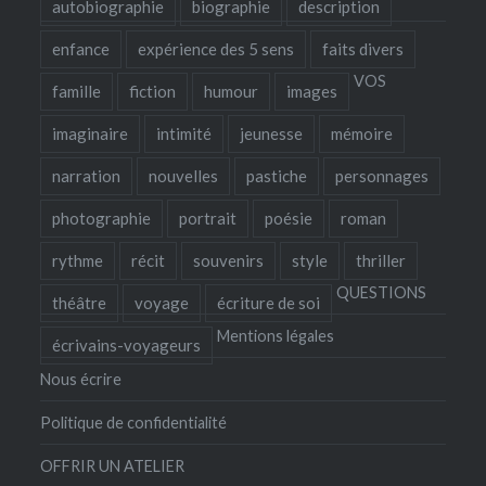
autobiographie
biographie
description
enfance
expérience des 5 sens
faits divers
VOS
famille
fiction
humour
images
imaginaire
intimité
jeunesse
mémoire
narration
nouvelles
pastiche
personnages
photographie
portrait
poésie
roman
rythme
récit
souvenirs
style
thriller
QUESTIONS
théâtre
voyage
écriture de soi
Mentions légales
écrivains-voyageurs
Nous écrire
Politique de confidentialité
OFFRIR UN ATELIER