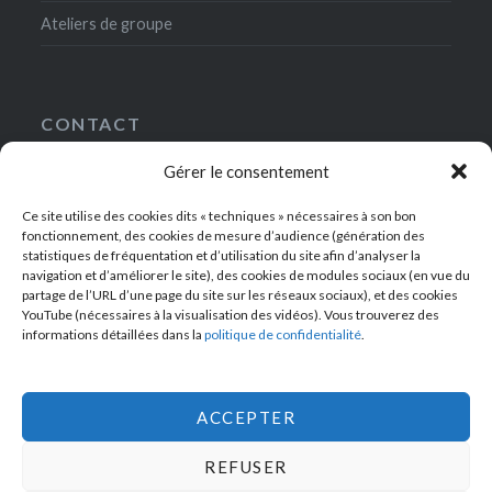
Ateliers de groupe
CONTACT
Gérer le consentement
5, rue Gaston-Gallimard
75007 Paris
Ce site utilise des cookies dits « techniques » nécessaires à son bon
+33(0)1-49-54-42-00
fonctionnement, des cookies de mesure d’audience (génération des
contact@ateliersdelanrf.fr
statistiques de fréquentation et d’utilisation du site afin d’analyser la
navigation et d’améliorer le site), des cookies de modules sociaux (en vue du
partage de l’URL d’une page du site sur les réseaux sociaux), et des cookies
YouTube (nécessaires à la visualisation des vidéos). Vous trouverez des
informations détaillées dans la
politique de confidentialité
.
RECEVEZ NOTRE BULLETIN D’INFORMATIONS !
ACCEPTER
REFUSER