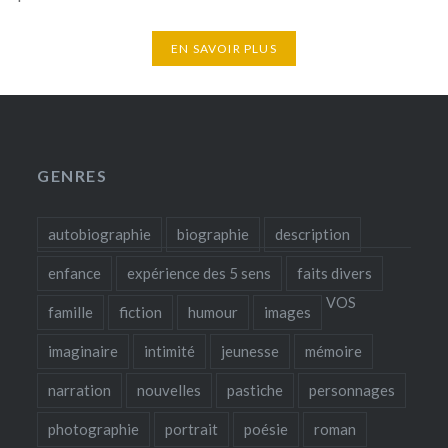
EN SAVOIR PLUS
GENRES
autobiographie
biographie
description
enfance
expérience des 5 sens
faits divers
VOS
famille
fiction
humour
images
imaginaire
intimité
jeunesse
mémoire
narration
nouvelles
pastiche
personnages
photographie
portrait
poésie
roman