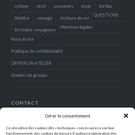
rythme
récit
souvenirs
style
thriller
QUESTIONS
théâtre
voyage
écriture de soi
Mentions légales
écrivains-voyageurs
Nous écrire
Politique de confidentialité
OFFRIR UN ATELIER
Ateliers de groupe
CONTACT
Gérer le consentement
5, rue Gaston-Gallimard
75007 Paris
Ce site utilise des cookies dits « techniques » nécessaires à son bon
+33(0)1-49-54-42-00
fonctionnement, des cookies de mesure d’audience (génération des