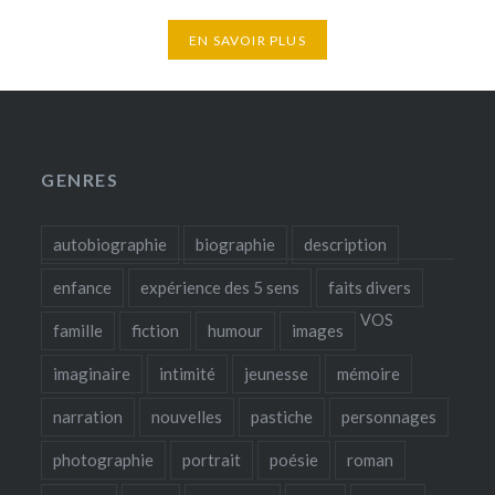
EN SAVOIR PLUS
GENRES
autobiographie
biographie
description
enfance
expérience des 5 sens
faits divers
VOS
famille
fiction
humour
images
imaginaire
intimité
jeunesse
mémoire
narration
nouvelles
pastiche
personnages
photographie
portrait
poésie
roman