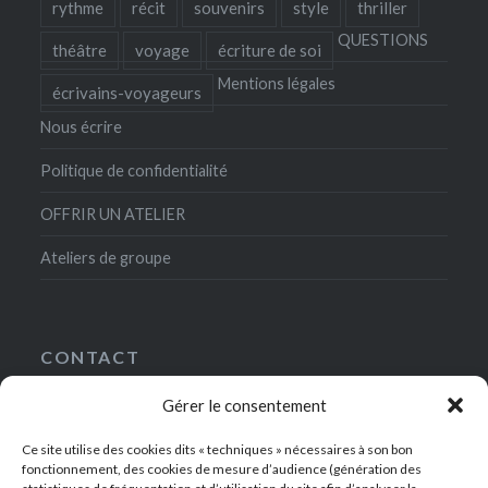
rythme
récit
souvenirs
style
thriller
QUESTIONS
théâtre
voyage
écriture de soi
Mentions légales
écrivains-voyageurs
Nous écrire
Politique de confidentialité
OFFRIR UN ATELIER
Ateliers de groupe
CONTACT
Gérer le consentement
5, rue Gaston-Gallimard
75007 Paris
Ce site utilise des cookies dits « techniques » nécessaires à son bon
+33(0)1-49-54-42-00
fonctionnement, des cookies de mesure d’audience (génération des
contact@ateliersdelanrf.fr