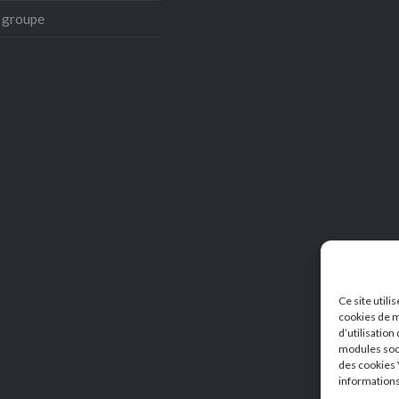
e groupe
Ce site util
cookies de m
d’utilisation
modules soci
des cookies 
informations