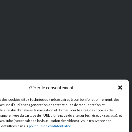
Gérer le consentement
ise des cookies dits « techniques » nécessaires à son bon fonctionnement, des
esure d’audience (génération des statistiques de fréquentation et
 du site afin d’analyser la navigation et d’améliorer le site), des cookies de
aux (en vue du partage de l’URL d’une page du site sur les réseaux sociaux), et
YouTube (nécessaires à la visualisation des vidéos). Vous trouverez des
 détaillées dans la
politique de confidentialité
.