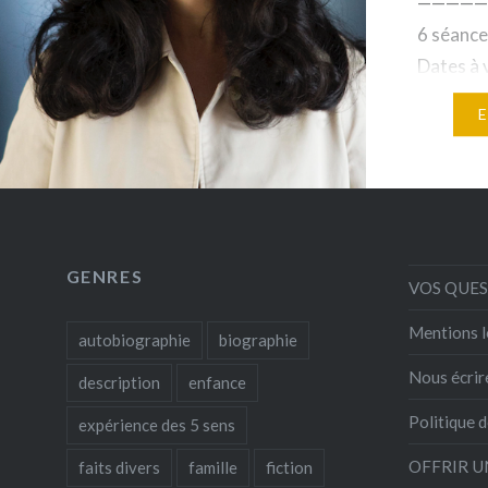
————
6 séance
Dates à v
22 h 12
Éditions 
Gaston-
– L’art d
magie d
GENRES
VOS QUE
Mentions l
autobiographie
biographie
Nous écrir
description
enfance
Politique d
expérience des 5 sens
OFFRIR U
faits divers
famille
fiction