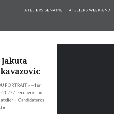
ATELIERS SEMAINE
ATELIERS WEEK-END
Jakuta
ikavazovic
 DU PORTRAIT » —1er
 2027 / Découvrir son
 atelier— Candidatures
ste