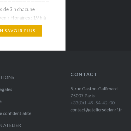
——————————————
s de 3 h chacune =
enir Horaires : 19 h à
 places maximum 1250€
EN SAVOIR PLUS
Gallimard, 5, rue
Gallimard, 75007 Paris
u portrait – Par quelle
es personnages…
CONTACT
STIONS
5, rue Gaston-Gallimard
égales
75007 Paris
e
+33(0)1-49-54-42-00
contact@ateliersdelanrf.fr
e confidentialité
N ATELIER