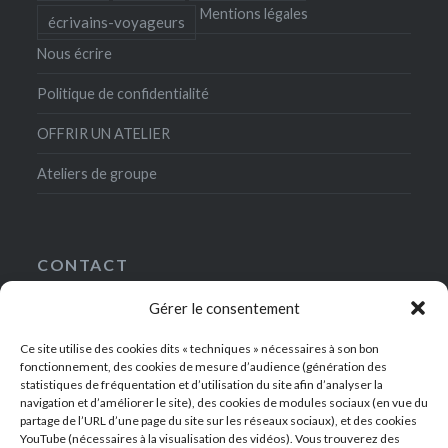
Mentions légales
écrivains-voyageurs
Nous écrire
Politique de confidentialité
OFFRIR UN ATELIER
Ateliers de groupe
CONTACT
Gérer le consentement
5, rue Gaston-Gallimard
75007 Paris
Ce site utilise des cookies dits « techniques » nécessaires à son bon
+33(0)1-49-54-42-00
fonctionnement, des cookies de mesure d’audience (génération des
contact@ateliersdelanrf.fr
statistiques de fréquentation et d’utilisation du site afin d’analyser la
navigation et d’améliorer le site), des cookies de modules sociaux (en vue du
partage de l’URL d’une page du site sur les réseaux sociaux), et des cookies
YouTube (nécessaires à la visualisation des vidéos). Vous trouverez des