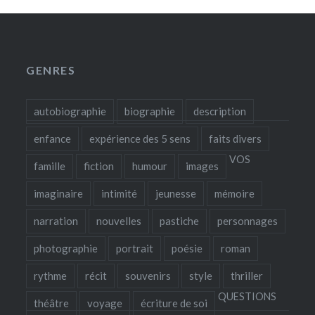
GENRES
autobiographie
biographie
description
enfance
expérience des 5 sens
faits divers
VOS
famille
fiction
humour
images
imaginaire
intimité
jeunesse
mémoire
narration
nouvelles
pastiche
personnages
photographie
portrait
poésie
roman
rythme
récit
souvenirs
style
thriller
QUESTIONS
théâtre
voyage
écriture de soi