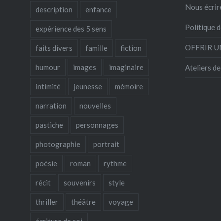
Nous écrir
description
enfance
Politique d
expérience des 5 sens
OFFRIR U
faits divers
famille
fiction
humour
images
imaginaire
Ateliers d
intimité
jeunesse
mémoire
narration
nouvelles
pastiche
personnages
photographie
portrait
poésie
roman
rythme
récit
souvenirs
style
thriller
théâtre
voyage
écriture de soi