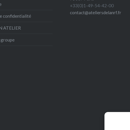
e
+33(0)1-49-54-42-00
contact@ateliersdelanrf.fr
e confidentialité
N ATELIER
e groupe