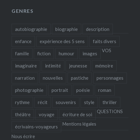
GENRES
autobiographie
biographie
description
enfance
expérience des 5 sens
faits divers
VOS
famille
fiction
humour
images
imaginaire
intimité
jeunesse
mémoire
narration
nouvelles
pastiche
personnages
photographie
portrait
poésie
roman
rythme
récit
souvenirs
style
thriller
QUESTIONS
théâtre
voyage
écriture de soi
Mentions légales
écrivains-voyageurs
Nous écrire