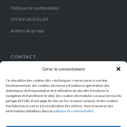
Politique de confidentialité
OFFRIR UN ATELIER
Ateliers de groupe
CONTACT
Gérer le consentement
5, rue Gaston-Gallimard
75007 Paris
Ce site utilise des cookies dits « techniques » nécessaires à son bon
+33(0)1-49-54-42-00
fonctionnement, des cookies de mesure d’audience (génération des
contact@ateliersdelanrf.fr
statistiques de fréquentation et d’utilisation du site afin d’analyser la
navigation et d’améliorer le site), des cookies de modules sociaux (en vue du
partage de l’URL d’une page du site sur les réseaux sociaux), et des cookies
YouTube (nécessaires à la visualisation des vidéos). Vous trouverez des
informations détaillées dans la
politique de confidentialité
.
RECEVEZ NOTRE BULLETIN D’INFORMATIONS !