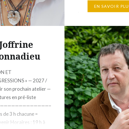
2026 Horaires : 10h à 
EN SAVOIR PLU
places maximum 1 150
Éditions Gallimard, 5, r
Gaston-Gallimard, 750
– Écrire à partir d’une 
Joffrine
onnadieu
ON ET
ESSIONS » — 2027 /
r son prochain atelier —
ures en pré-liste
—————————————–
s de 3 h chacune =
enir Horaires : 19 h à