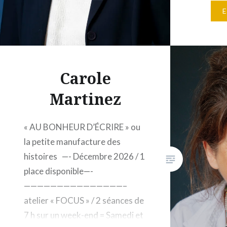
12-13 d
: 10h30 
maximum
Gallimar
Gallimar
Carole
roman de
préposit
Martinez
« AU BONHEUR D’ÉCRIRE » ou
la petite manufacture des
histoires —- Décembre 2026 / 1
place disponible—-
———————————————–
atelier « FOCUS » / 2 séances de
7 h sur un week-end = Samedi et