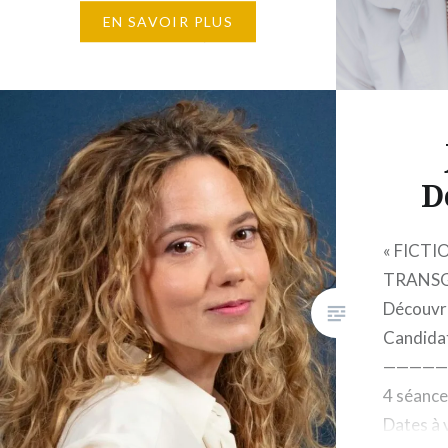
dimanche 5 et 6 décembre 2026
EN SAVOIR PLUS
Horaires : 10 h à 18 h, avec une
pause déjeuner d’une heure 9
places maximum 1…
D
« FICTI
TRANSGR
Découvri
Candidat
—————
4 séance
Dates à v