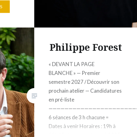
18h 10
S
€
ue
07 Paris
photo…
Philippe Forest
« DEVANT LA PAGE
BLANCHE » — Premier
semestre 2027 / Découvrir son
prochain atelier — Candidatures
en pré-liste
——————————————————————
6 séances de 3 h chacune =
Dates à venir Horaires : 19h à
22h 12 places maximum 1 250€