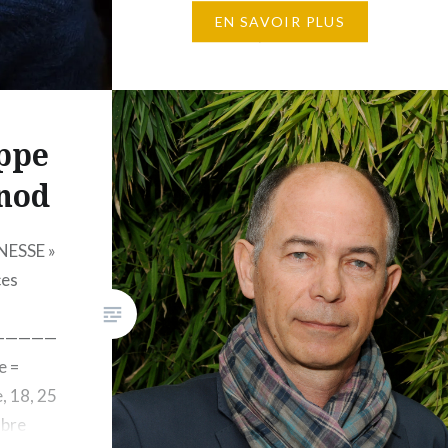
10-11 octobre 2026 Horaires :
EN SAVOIR PLUS
10h à 17h 12 places maximum 1
650€ Éditions Gallimard, 5, rue
Gaston-Gallimard, 75007 Paris
– Les frontières…
ippe
nod
NESSE »
ces
—————
e =
, 18, 25
mbre