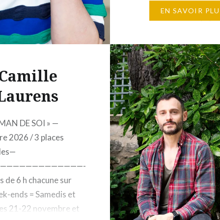
22h 12 places maximu
EN SAVOIR PLU
Éditions Gallimard, 5, r
Gaston-Gallimard, 750
– Exercices de style – 
atelier, librement placé
Camille
Laurens
MAN DE SOI » —
e 2026 / 3 places
les—
—————————————-
s de 6 h chacune sur
k-ends = Samedis et
es 21-22 novembre et