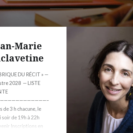
ean-Marie
clavetine
BRIQUE DU RÉCIT » —
stre 2028 — LISTE
NTE
————————————–
s de 3 h chacune, le
 soir de 19h à 22h
venir Inscriptions en