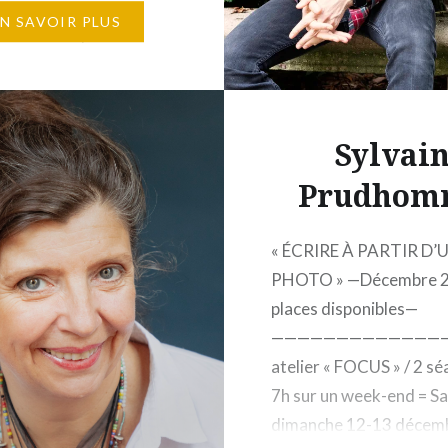
écembre 2026 Horaires
EN SAVOIR PLUS
à 17h30 12 places
 1 650 € Éditions
d, 5, rue Gaston-
d, 75007 Paris – Le
Sylvai
 soi – La
ion de est…
Prudhom
« ÉCRIRE À PARTIR D’
PHOTO » —Décembre 2
places disponibles—
——————————————
atelier « FOCUS » / 2 s
7h sur un week-end = S
dimanche 12-13 décem