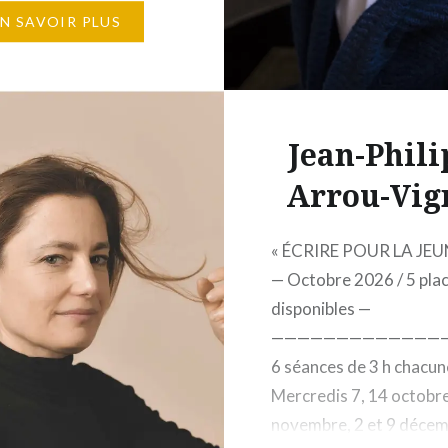
attente* 12 personnes
EN SAVOIR PLUS
 1 650 € Éditions
d, 5, rue Gaston-
d, 75007 Paris – La
 du récit –…
Jean-Phil
Arrou-Vig
« ÉCRIRE POUR LA JEU
— Octobre 2026 / 5 pla
disponibles —
—————————————
6 séances de 3 h chacun
Mercredis 7, 14 octobre
novembre, 2 et 9 déce