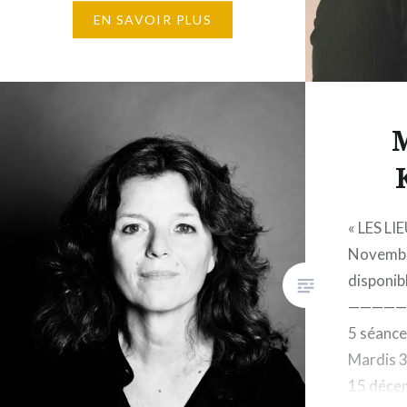
puis 10 et 11 octobre 2026
EN SAVOIR PLUS
Horaires : 10h30 à 17h30 12
places maximum 1 650€
Éditions Gallimard, 5, rue
Gaston-Gallimard, 75007 Paris
M
–…
« LES L
Novembr
disponib
————
5 séance
Mardis 3
15 décem