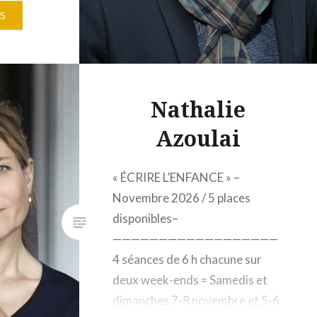
à 22 h
S
50€
ue
07 Paris
Nathalie
Azoulai
« ÉCRIRE L’ENFANCE » –
Novembre 2026 / 5 places
disponibles–
——————————————————
4 séances de 6 h chacune sur
deux week-ends = Samedis et
dimanches 7-8 novembre et 5-6