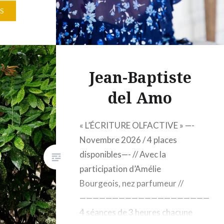
m 1050€
S
ue
07 Paris
Mon
…
Jean-Baptiste
del Amo
« L’ÉCRITURE OLFACTIVE » —-
Novembre 2026 / 4 places
disponibles—- // Avec la
participation d’Amélie
Bourgeois, nez parfumeur //
————————————————————
4 séances de 3 heures chacune