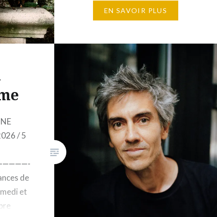
sur un week-end Samedi et
EN SAVOIR PLUS
dimanche 21-22 novembre
2026 Horaires : 10h à 17h 10
places maximum 1 150€
Éditions Gallimard, 5, rue
n
Gaston-Gallimard, 75007 Paris
– L’écriture olfactive –…
me
UNE
026 / 5
————-
éances de
amedi et
bre