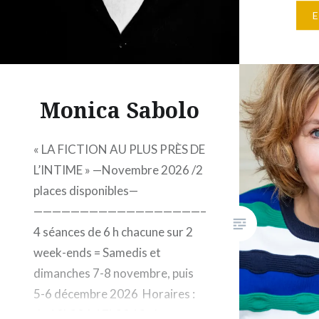
19H à 2
1 050 € 
rue Gas
Paris – 
atelier…
Monica Sabolo
« LA FICTION AU PLUS PRÈS DE
L’INTIME » —Novembre 2026 /2
places disponibles—
——————————————————–
4 séances de 6 h chacune sur 2
week-ends = Samedis et
dimanches 7-8 novembre, puis
5-6 décembre 2026 Horaires :
de 10h30 à 17h30 12 places