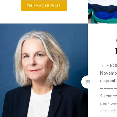
maximum 1 650 € Éditions
EN SAVOIR PLUS
Gallimard, 5, rue Gaston-
Gallimard, 75007 Paris – La…
« LE RO
Novembr
disponib
—————
4 séance
deux wee
dimanch