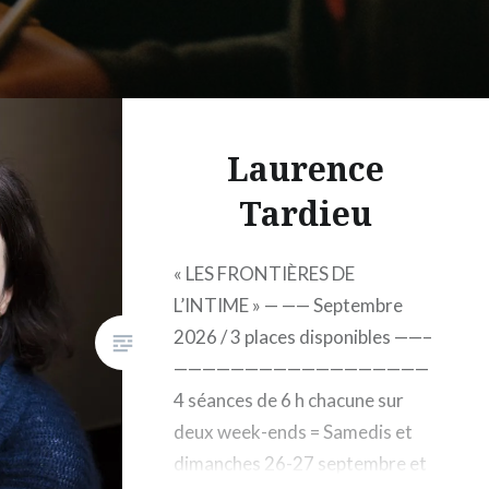
Laurence
Tardieu
« LES FRONTIÈRES DE
L’INTIME » — —— Septembre
2026 / 3 places disponibles ——–
——————————————————
4 séances de 6 h chacune sur
deux week-ends = Samedis et
dimanches 26-27 septembre et