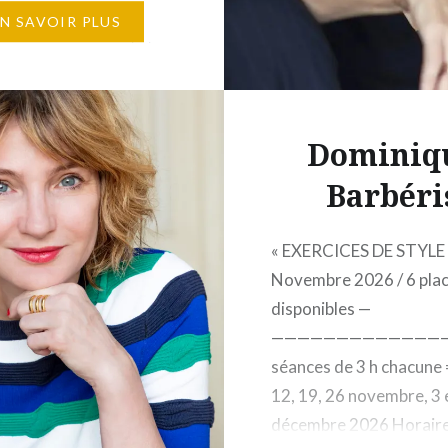
2H 12 places maximum
EN SAVOIR PLUS
Éditions Gallimard, 5,
ton-Gallimard, 75007
Les lieux du roman – Cet
Dominiq
Barbéri
« EXERCICES DE STYLE 
Novembre 2026 / 6 pla
disponibles —
——————————————
séances de 3 h chacune 
12, 19, 26 novembre, 3 
décembre 2026 Horaires