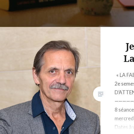
J
La
« LA FA
2e seme
D’ATTE
—————
8 séance
mercredi
Dates à 