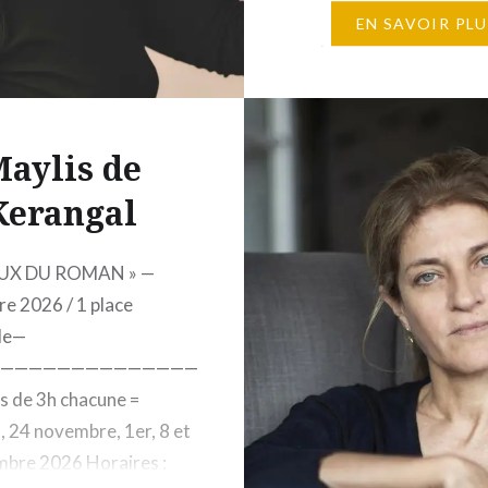
2026 Horaires : de 19 h 
EN SAVOIR PLU
12 places maximum 1 2
Éditions Gallimard, 5, r
Gaston-Gallimard, 750
–…
aylis de
Kerangal
IEUX DU ROMAN » —
e 2026 / 1 place
le—
———————————————
s de 3h chacune =
, 24 novembre, 1er, 8 et
bre 2026 Horaires :