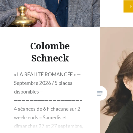
liste d’
maximum
Gallimar
Gallimar
fabrique
Colombe
Schneck
« LA RÉALITÉ ROMANCÉE » —
Septembre 2026 / 5 places
disponibles —
—————————————————–
4 séances de 6 h chacune sur 2
week-ends = Samedis et
dimanches 27 et 27 septembre,