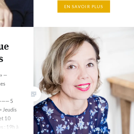
décembre 2026 Horaires : 10h à
EN SAVOIR PLUS
17h 12 places maximum 1 650€
Éditions Gallimard, 5, rue
Gaston-Gallimard, 75007 Paris
– Écrire l’enfance – Que ce soit
ue
un…
s
» —
ces
—— 5
= Jeudis
et 10
 : 19h à